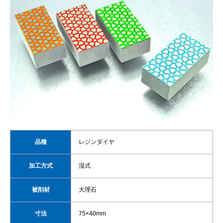
品種
レジンダイヤ
加工方式
湿式
被削材
大理石
寸法
75×40mm