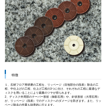
特徴
１、石材フロア再研磨の工程を、リッページ（目地部分の段差）除去の工
程、中仕上げの工程、仕上げ工程の3つに分け、それぞれの工程に最適なデ
ィスクを用いることにより裁量のツヤが得られます。
2、ディスク外周部のテーパー形状（御影石用）や、針状形状（大理石用）
が、リッページ（段差）でのディスクへのダメージを防ぎます。また、リッ
ページ除去の作業も効率的に行えます。