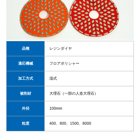
品種
レジンダイヤ
適応機械
フロアポリシャー
加工方式
湿式
被削材
大理石（一部の人造大理石）
外径
100mm
粒度
400、800、1500、8000