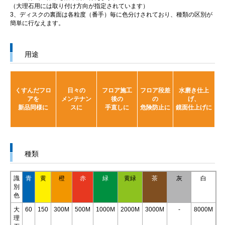
（大理石用には取り付け方向が指定されています）
3、ディスクの裏面は各粒度（番手）毎に色分けされており、種類の区別が
簡単に行なえます。
用途
くすんだフロ
日々の
フロア施工
フロア段差
水磨き仕上
アを
メンテナン
後の
の
げ、
新品同様に
スに
手直しに
危険防止に
鏡面仕上げに
種類
識
青
黄
橙
赤
緑
黄緑
茶
灰
白
別
色
大
60
150
300M
500M
1000M
2000M
3000M
-
8000M
理