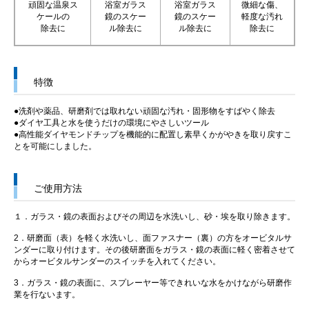
頑固な温泉ス
浴室ガラス
浴室ガラス
微細な傷、
ケールの
鏡のスケー
鏡のスケー
軽度な汚れ
除去に
ル除去に
ル除去に
除去に
特徴
●洗剤や薬品、研磨剤では取れない頑固な汚れ・固形物をすばやく除去
●ダイヤ工具と水を使うだけの環境にやさしいツール
●高性能ダイヤモンドチップを機能的に配置し素早くかがやきを取り戻すこ
とを可能にしました。
ご使用方法
１．ガラス・鏡の表面およびその周辺を水洗いし、砂・埃を取り除きます。
2．研磨面（表）を軽く水洗いし、面ファスナー（裏）の方をオービタルサ
ンダーに取り付けます。その後研磨面をガラス・鏡の表面に軽く密着させて
からオービタルサンダーのスイッチを入れてください。
3．ガラス・鏡の表面に、スプレーヤー等できれいな水をかけながら研磨作
業を行ないます。