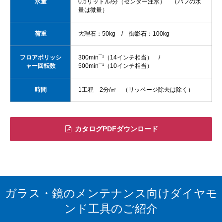
水量
0.5リットル/分（センター注水） （バフの水
量は微量）
荷重
大理石：50kg / 御影石：100kg
フロアポリッシ
300min¯¹（14インチ相当） /
ャー回転数
500min¯¹（10インチ相当）
時間
1工程 2分/㎡ （リッページ除去は除く）
カタログPDFダウンロード
ガラス・鏡のメンテナンス向けダイヤモ
ンド工具のご紹介