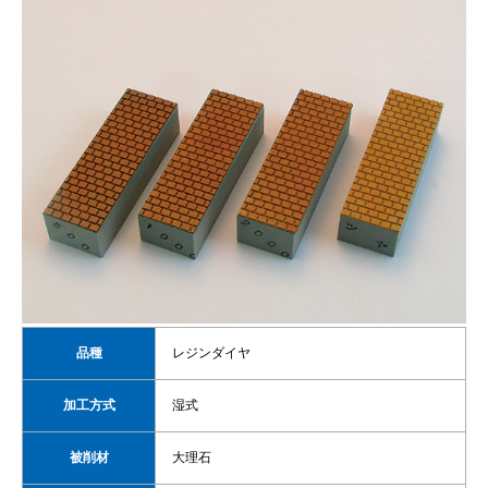
品種
レジンダイヤ
加工方式
湿式
被削材
大理石