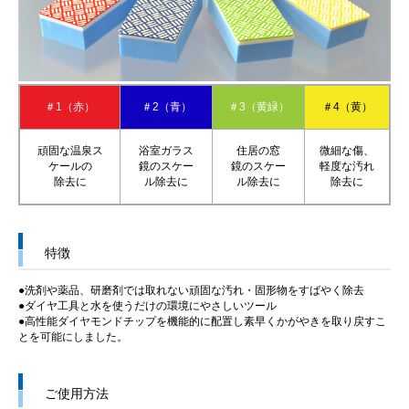
＃1（赤）
＃2（青）
＃3（黄緑）
＃4（黄）
頑固な温泉ス
浴室ガラス
住居の窓
微細な傷、
ケールの
鏡のスケー
鏡のスケー
軽度な汚れ
除去に
ル除去に
ル除去に
除去に
特徴
●洗剤や薬品、研磨剤では取れない頑固な汚れ・固形物をすばやく除去
●ダイヤ工具と水を使うだけの環境にやさしいツール
●高性能ダイヤモンドチップを機能的に配置し素早くかがやきを取り戻すこ
とを可能にしました。
ご使用方法