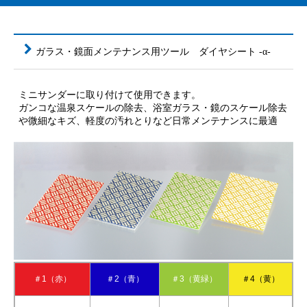
ガラス・鏡面メンテナンス用ツール ダイヤシート -α-
ミニサンダーに取り付けて使用できます。
ガンコな温泉スケールの除去、浴室ガラス・鏡のスケール除去
や微細なキズ、軽度の汚れとりなど日常メンテナンスに最適
＃1（赤）
＃2（青）
＃3（黄緑）
＃4（黄）