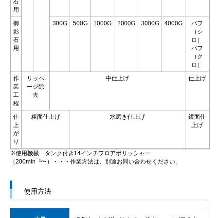
石
用
御
300G
500G
1000G
2000G
3000G
4000G
パフ
影
（シ
石
ロ）
用
パフ
（ク
ロ）
作
リッペ
中仕上げ
仕上げ
業
ージ除
工
去
程
仕
粗面仕上げ
水磨き仕上げ
鏡面仕
上
上げ
が
り
※使用機械 タンク付き14インチフロアポリッシャー
（200min¯¹〜）・・・作業方法は、別途お問い合わせください。
使用方法