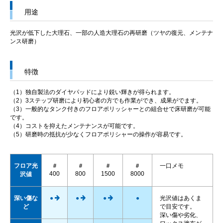
用途
光沢が低下した大理石、一部の人造大理石の再研磨（ツヤの復元、メンテナ
ンス研磨）
特徴
（1）独自製法のダイヤパッドにより鋭い輝きが得られます。
（2）3ステップ研磨により初心者の方でも作業ができ、成果がでます。
（3）一般的なタンク付きのフロアポリッシャーとの組合せで床研磨が可能
です。
（4）コストを抑えたメンテナンスが可能です。
（5）研磨時の抵抗が少なくフロアポリシャーの操作が容易です。
フロア光
＃
＃
＃
＃
一口メモ
400
800
1500
8000
沢値
深い傷な
●
●
●
●
光沢値はあくま
ど
で目安です。
深い傷や劣化、