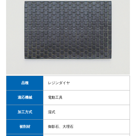
品種
レジンダイヤ
適応機械
電動工具
加工方式
湿式
被削材
御影石、大理石