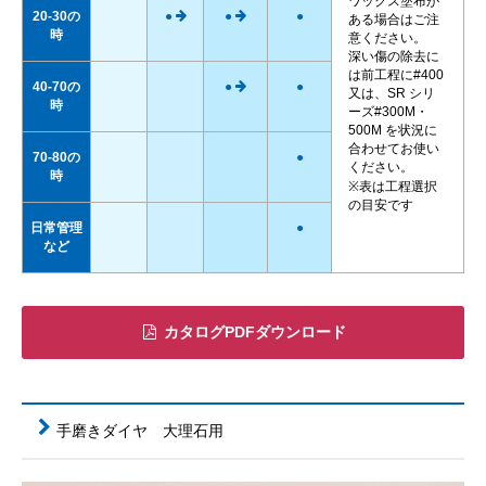
ワックス塗布が
20-30の
●
●
●
ある場合はご注
時
意ください。
深い傷の除去に
は前工程に#400
40-70の
●
●
又は、SR シリ
時
ーズ#300M・
500M を状況に
合わせてお使い
70-80の
●
ください。
時
※表は工程選択
の目安です
日常管理
●
など
カタログPDFダウンロード
手磨きダイヤ 大理石用