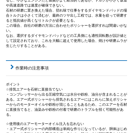
るし、小さなエンジンだと燃費がよく経済的であるが、トルクが小さく坂道
や高速道路では速度が確保できない。
石材の研磨に置き換えた場合、切れ味で仕事をするダイヤモンドパッドの場
合トルクは小さくて済むが、最終のツヤ出し工程では、水量を絞って研磨す
ると抵抗値が高くなりトルクが必要となる。
この場合、自社の研磨の方法に合わせたポリシャーを選択すれば間違いがな
い。
なお、選択するダイヤモンドパッドなどの工具側にも適性回転数が設計値と
して設定されており、これを大幅に超えて使用した場合、焼けや研磨ムラが
生じたりすることがある。
作業時の注意事項
ポイント
☆排気エアーを石材に直接当てない
・コンプレッサーから出る圧縮空気には水分や鉄粉、油分が含まれることが
ある。エアー式ポリシャーから排気されるエアーにはこれらに加えポリシャ
ーからのモーターオイルや鉄粉が混じることもあるため、このエアーを石材
に直接当てると、油染みや鉄粉の付着で研磨のトラブルを招く可能性があ
る。
☆使用後のエアーモーターオイル注入を忘れない
・エアー式ポリシャーの内部構造は単純な作りになっているが、胴体はじめ