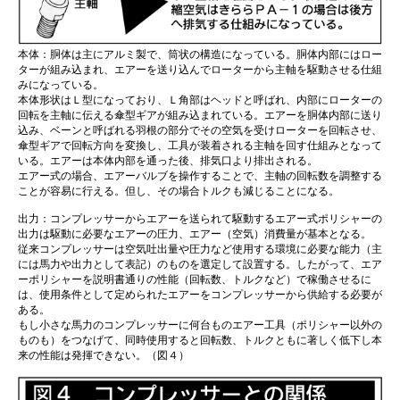
本体：胴体は主にアルミ製で、筒状の構造になっている。胴体内部にはロー
ターが組み込まれ、エアーを送り込んでローターから主軸を駆動させる仕組
みになっている。
本体形状はＬ型になっており、Ｌ角部はヘッドと呼ばれ、内部にローターの
回転を主軸に伝える傘型ギアが組み込まれている。エアーを胴体内部に送り
込み、ベーンと呼ばれる羽根の部分でその空気を受けローターを回転させ、
傘型ギアで回転方向を変換し、工具が装着される主軸を回す仕組みとなって
いる。エアーは本体内部を通った後、排気口より排出される。
エアー式の場合、エアーバルブを操作することで、主軸の回転数を調整する
ことが容易に行える。但し、その場合トルクも減じることになる。
出力：コンプレッサーからエアーを送られて駆動するエアー式ポリシャーの
出力は駆動に必要なエアーの圧力、エアー（空気）消費量が基本となる。
従来コンプレッサーは空気吐出量や圧力など使用する環境に必要な能力（主
には馬力や出力として表記）のものを選定して設置する。したがって、エア
ーポリシャーを説明書通りの性能（回転数、トルクなど）で稼働させるに
は、使用条件として定められたエアーをコンプレッサーから供給する必要が
ある。
もし小さな馬力のコンプレッサーに何台ものエアー工具（ポリシャー以外の
ものも）をつなげて、同時使用すると回転数、トルクともに著しく低下し本
来の性能は発揮できない。（図４）