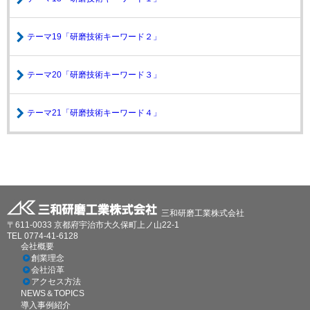
テーマ19「研磨技術キーワード２」
テーマ20「研磨技術キーワード３」
テーマ21「研磨技術キーワード４」
ホーム
NEWS＆TOPICS
サイトマップ
お問い合わせ
プライバシーポリシー
三和研磨工業株式会社
〒611-0033 京都府宇治市大久保町上ノ山22-1
TEL 0774-41-6128
会社概要
創業理念
会社沿革
アクセス方法
NEWS＆TOPICS
導入事例紹介