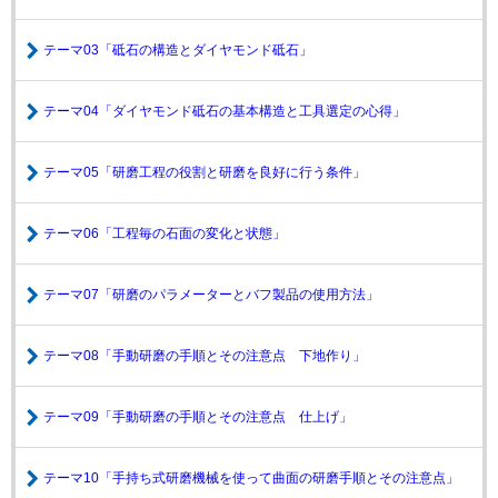
テーマ03「砥石の構造とダイヤモンド砥石」
テーマ04「ダイヤモンド砥石の基本構造と工具選定の心得」
テーマ05「研磨工程の役割と研磨を良好に行う条件」
テーマ06「工程毎の石面の変化と状態」
テーマ07「研磨のパラメーターとバフ製品の使用方法」
テーマ08「手動研磨の手順とその注意点 下地作り」
テーマ09「手動研磨の手順とその注意点 仕上げ」
テーマ10「手持ち式研磨機械を使って曲面の研磨手順とその注意点」