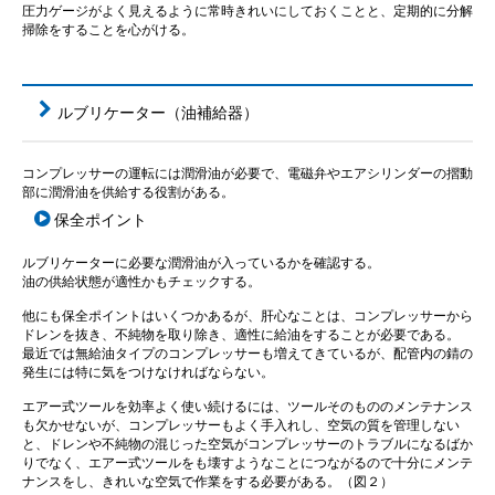
圧力ゲージがよく見えるように常時きれいにしておくことと、定期的に分解
掃除をすることを心がける。
ルブリケーター（油補給器）
コンプレッサーの運転には潤滑油が必要で、電磁弁やエアシリンダーの摺動
部に潤滑油を供給する役割がある。
保全ポイント
ルブリケーターに必要な潤滑油が入っているかを確認する。
油の供給状態が適性かもチェックする。
他にも保全ポイントはいくつかあるが、肝心なことは、コンプレッサーから
ドレンを抜き、不純物を取り除き、適性に給油をすることが必要である。
最近では無給油タイプのコンプレッサーも増えてきているが、配管内の錆の
発生には特に気をつけなければならない。
エアー式ツールを効率よく使い続けるには、ツールそのもののメンテナンス
も欠かせないが、コンプレッサーもよく手入れし、空気の質を管理しない
と、ドレンや不純物の混じった空気がコンプレッサーのトラブルになるばか
りでなく、エアー式ツールをも壊すようなことにつながるので十分にメンテ
ナンスをし、きれいな空気で作業をする必要がある。（図２）