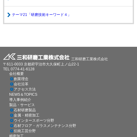
テーマ21「研磨技術キーワード４」
ホーム
NEWS＆TOPICS
サイトマップ
お問い合わせ
プライバシーポリシー
三和研磨工業株式会社
〒611-0033 京都府宇治市大久保町上ノ山22-1
TEL 0774-41-6128
会社概要
創業理念
会社沿革
アクセス方法
NEWS＆TOPICS
導入事例紹介
製品・サービス
石材研磨製品
金属・精密加工
ウインタースポーツ分野
石材フロア・ガラスメンテナンス分野
伝統工芸分野
精密加工